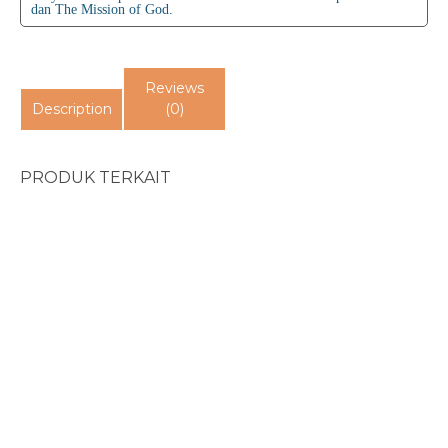
dan The Mission of God.
Reviews
Description
(0)
PRODUK TERKAIT
Boundaries In Dating...
Rp
65.000
Beyond The Miracles...