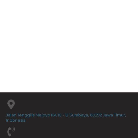
Kisah Besar Allah Ba...
Rp
75.000
2026-04-30
Dalam Bayang-Bayang ...
Rp
40.000
Jalan Tenggilis Mejoyo KA 10 - 12 Surabaya, 60292 Jawa Timur,
Indonesia