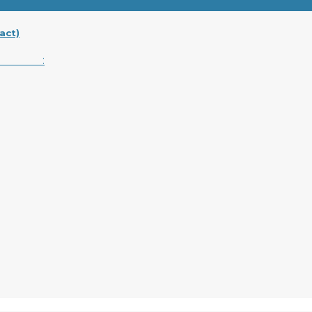
act)
rga :