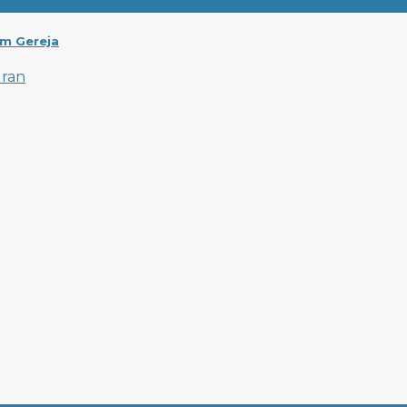
am Gereja
uran