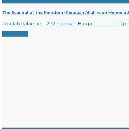
Rp
115.000
The Scandal of the Kingdom (Kerajaan Allah yang Mengejut
Jumlah halaman : 272 halaman Harga : Rp. 1
Add to cart