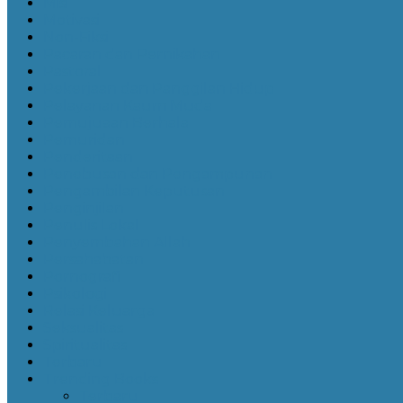
Misi
Motivasi
Non-Fiksi
Pacaran dan Pernikahan
Pastoral
Pekerjaan dan Panggilan Hidup
Pelayanan Kaum Muda
Pemujuaan Berhala
Pemuridan
Penderitaan
Penebusan dan Pengampunan
Pengambilan Keputusan
Penginjilan
Penulis Lokal
Penyembahan Allah
Persahabatan
Pornografi
Psikologi
Relasi Keluarga
Seksualitas
Spiritualitas
Terbaru
Trending Books
Terbaru