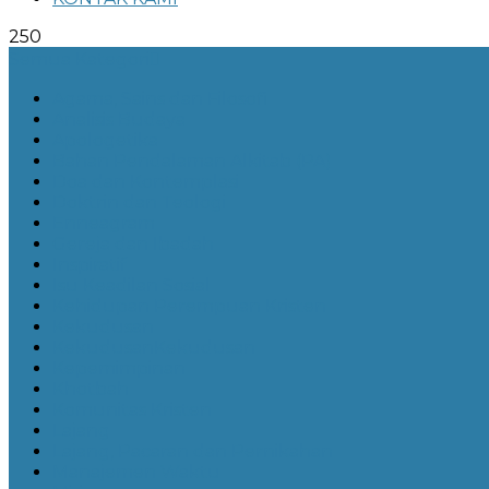
250
Semua Kategori
Agama, Sains dan Filosofi
Analisis Budaya
Apologetika
Bahan Pendalaman Alkitab (PA)
Doa dan Kontemplasi
Doktrin dan Teologi
Enneagram
Gereja dan Ibadah
Inspiratif
Isu Keadilan Sosial
Kehidupan Perempuan Kristen
Kekudusan
KekudusanKekudusan
Kepemimpinan
Khotbah
Komunitas Kristen
Lajang
Lajang, Pacaran dan Pernikahan
Manajemen Waktu