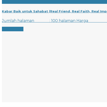
Rp
45.000
Kabar Baik untuk Sahabat (Real Friend, Real Faith, Real Imp
Jumlah halaman : 100 halaman Ha
Add to cart