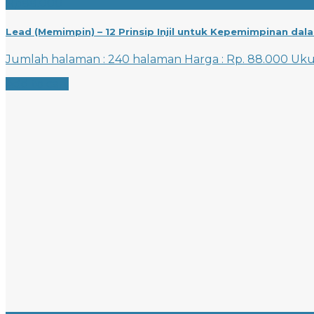
Rp
88.000
Lead (Memimpin) – 12 Prinsip Injil untuk Kepemimpinan dal
Jumlah halaman : 240 halaman Harga : Rp. 88.000 Uk
Add to cart