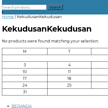
Search
Search
for:
Home
/ KekudusanKekudusan
KekudusanKekudusan
No products were found matching your selection.
M
T
3
4
10
11
17
18
24
25
31
BERANDA