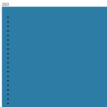
250
Semua Kategori
Agama, Sains dan Filosofi
Analisis Budaya
Apologetika
Bahan Pendalaman Alkitab (PA)
Doa dan Kontemplasi
Doktrin dan Teologi
Enneagram
Gereja dan Ibadah
Inspiratif
Isu Keadilan Sosial
Kehidupan Perempuan Kristen
Kekudusan
KekudusanKekudusan
Kepemimpinan
Khotbah
Komunitas Kristen
Lajang
Lajang, Pacaran dan Pernikahan
Manajemen Waktu
Misi