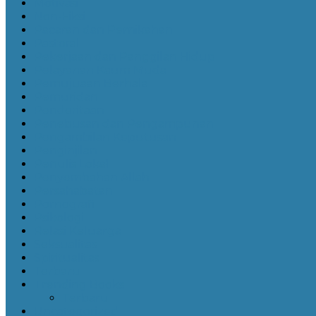
Motivasi
Non-Fiksi
Pacaran dan Pernikahan
Pastoral
Pekerjaan dan Panggilan Hidup
Pelayanan Kaum Muda
Pemujuaan Berhala
Pemuridan
Penderitaan
Penebusan dan Pengampunan
Pengambilan Keputusan
Penginjilan
Penulis Lokal
Penyembahan Allah
Persahabatan
Pornografi
Psikologi
Relasi Keluarga
Seksualitas
Spiritualitas
Terbaru
Trending Books
Terbaru
Uncategorized