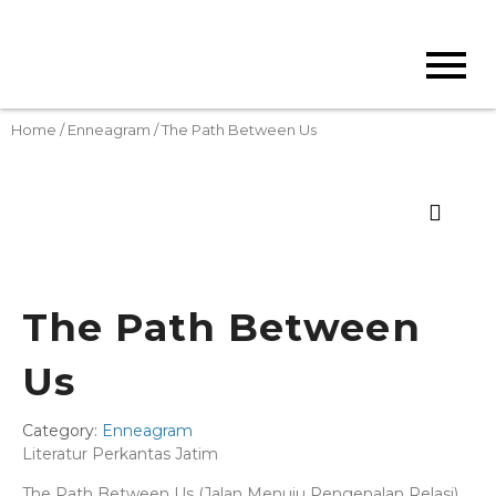
Home
/
Enneagram
/ The Path Between Us
The Path Between
Us
Category:
Enneagram
Literatur Perkantas Jatim
The Path Between Us (Jalan Menuju Pengenalan Relasi)