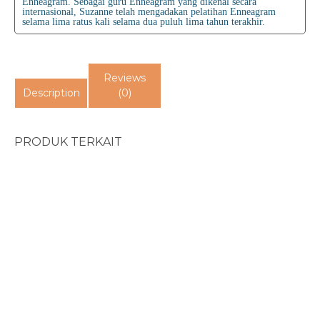
Enneagram. Sebagai guru Enneagram yang dikenal secara
internasional, Suzanne telah mengadakan pelatihan Enneagram
selama lima ratus kali selama dua puluh lima tahun terakhir.
Reviews
Description
(0)
PRODUK TERKAIT
Love Does...
Organic Discipleship...
Rp
60.000
Rp
90.000
PA Tokoh Perempuan P...