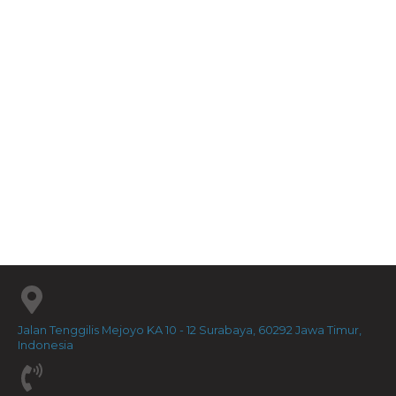
Rediscovering Discip...
Rp
60.000
Letters To The Churc...
Rp
58.000
Jalan Tenggilis Mejoyo KA 10 - 12 Surabaya, 60292 Jawa Timur,
Indonesia