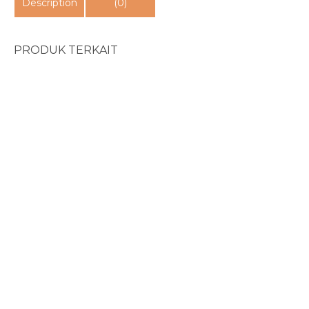
Description
(0)
PRODUK TERKAIT
PA Bersyukur Di Seti...
Rp
28.000
Rp
25.000
Sukses Menjadi Orang...
Rp
75.000
Titik Temu: Dalam Ba...