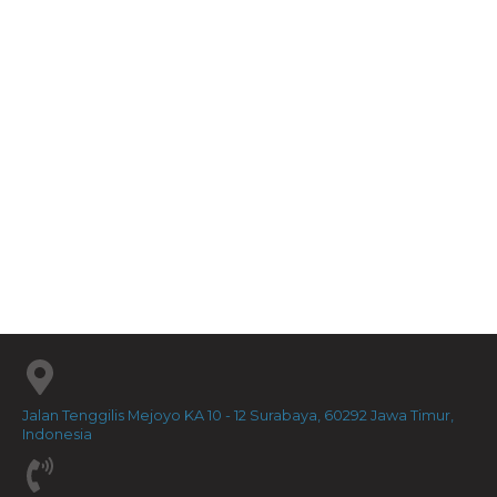
Divine Direction...
Rp
80.000
Great Commission, Gr...
Rp
60.000
Jalan Tenggilis Mejoyo KA 10 - 12 Surabaya, 60292 Jawa Timur,
Indonesia