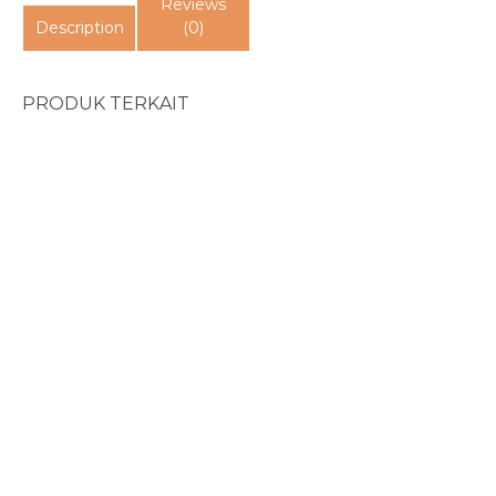
Reviews
Description
(0)
PRODUK TERKAIT
The Good And The Bea...
Rp
98.000
PA Dua Belas Murid Y...
Dangerous Calling...
Rp
35.000
Rp
68.000