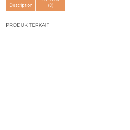
Description
(0)
PRODUK TERKAIT
Unfinished...
PA Integritas...
Rp
60.000
Rp
27.000
Membentuk Kerohanian...
Rp
85.000