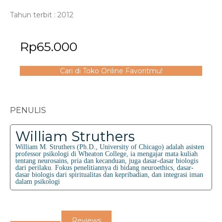
Tahun terbit : 2012
Rp
65.000
Cari di Toko Online Favoritmu!
PENULIS
William Struthers
William M. Struthers (Ph.D., University of Chicago) adalah asisten
professor psikologi di Wheaton College, ia mengajar mata kuliah
tentang neurosains, pria dan kecanduan, juga dasar-dasar biologis
dari perilaku. Fokus penelitiannya di bidang neuroethics, dasar-
dasar biologis dari spiritualitas dan kepribadian, dan integrasi iman
dalam psikologi
Reviews