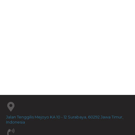
Grace Is Greater...
Rp
60.000
The Good And Beautif...
Rp
80.000
Jalan Tenggilis Mejoyo KA 10 - 12 Surabaya, 60292 Jawa Timur,
Indonesia