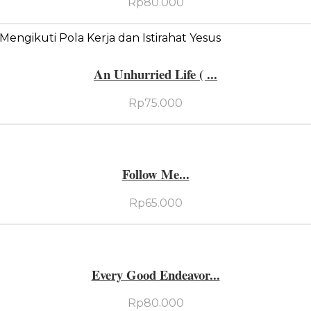
Rp
80.000
An Unhurried Life ( ...
Rp
75.000
Follow Me...
Rp
65.000
Every Good Endeavor...
Rp
80.000