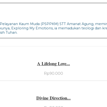
n Pelayanan Kaum Muda (PSPPKM) STT Amanat Agung, memimpi
kunya, Exploring My Emotions, ia memadukan teologi dan k
sih Tuhan.
A Lifelong Love...
Rp
90.000
Divine Direction...