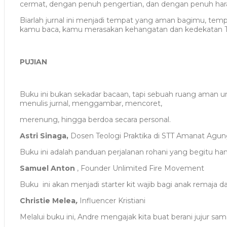
cermat, dengan penuh pengertian, dan dengan penuh harap
Biarlah jurnal ini menjadi tempat yang aman bagimu, tem
kamu baca, kamu merasakan kehangatan dan kedekatan Tu
PUJIAN
Buku ini bukan sekadar bacaan, tapi sebuah ruang aman
menulis jurnal, menggambar, mencoret,
merenung, hingga berdoa secara personal.
Astri Sinaga,
Dosen Teologi Praktika di STT Amanat Agu
Buku ini adalah panduan perjalanan rohani yang begitu han
Samuel Anton
, Founder Unlimited Fire Movement
Buku ini akan menjadi starter kit wajib bagi anak remaja
Christie Melea
,
Influencer Kristiani
Melalui buku ini, Andre mengajak kita buat berani jujur sa