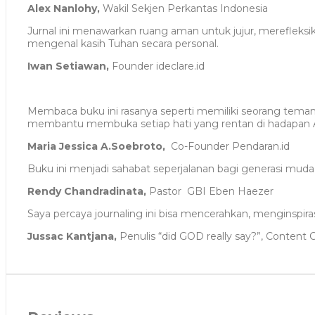
Alex Nanlohy,
Wakil Sekjen Perkantas Indonesia
Jurnal ini menawarkan ruang aman untuk jujur, merefleks
mengenal kasih Tuhan secara personal.
Iwan Setiawan,
Founder ideclare.id
Membaca buku ini rasanya seperti memiliki seorang tema
membantu membuka setiap hati yang rentan di hadapan A
Maria Jessica A.Soebroto,
Co-Founder Pendaran.id
Buku ini menjadi sahabat seperjalanan bagi generasi mud
Rendy Chandradinata,
Pastor GBI Eben Haezer
Saya percaya journaling ini bisa mencerahkan, menginsp
Jussac Kantjana,
Penulis “did GOD really say?”, Content 