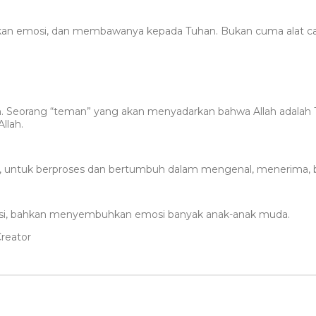
ikan emosi, dan membawanya kepada Tuhan. Bukan cuma alat cat
n. Seorang “teman” yang akan menyadarkan bahwa Allah adalah
llah.
a, untuk berproses dan bertumbuh dalam mengenal, menerima, ber
irasi, bahkan menyembuhkan emosi banyak anak-anak muda.
Creator