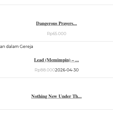
Dangerous Prayers...
Rp
65.000
Lead (Memimpin) – ...
Rp
88.000
2026-04-30
Nothing New Under Th...