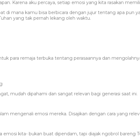
an. Karena aku percaya, setiap emosi yang kita rasakan memili
pat di mana kamu bisa berbicara dengan jujur tentang apa pun 
han yang tak pernah lekang oleh waktu.
 untuk para remaja terbuka tentang perasaannya dan mengolah
ng
gat, mudah dipahami dan sangat relevan bagi generasi saat ini.
 dalam mengenali emosi mereka. Disajikan dengan cara yang rele
ma emosi kita- bukan buat dipendam, tapi diajak ngobrol bareng 