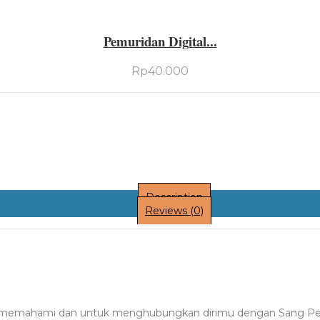
Pemuridan Digital...
Rp
40.000
Description
Reviews (0)
, memahami dan untuk menghubungkan dirimu dengan Sang Penci