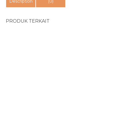
Description
(0)
PRODUK TERKAIT
Movements That Chang...
Rp
40.000
Membentuk Kerohanian...
Rp
85.000
Organic Discipleship...