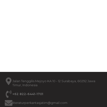
The Path Between Us...
#Struggles...
Rp
55.000
Rp
80.000
Sacred Rhythms...
Rp
65.000
Jalan Tenggilis Mejoyo KA 10 - 12 Surabaya, 60292 Jawa
Timur, Indonesia
+62 822-6441-1701
literaturperkantasjatim@gmail.com