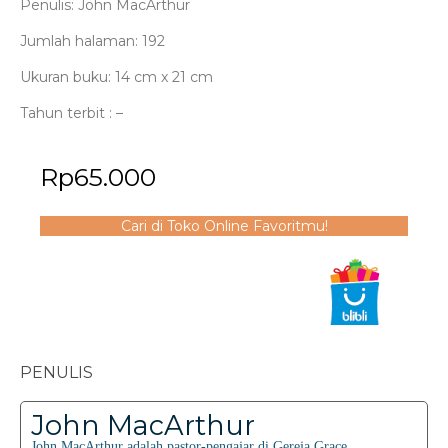
Penulis: John MacArthur
Jumlah halaman: 192
Ukuran buku: 14 cm x 21 cm
Tahun terbit : –
Rp
65.000
Cari di Toko Online Favoritmu!
PENULIS
John MacArthur
John MacArthur adalah pastor-pengajar di Gereja Grace