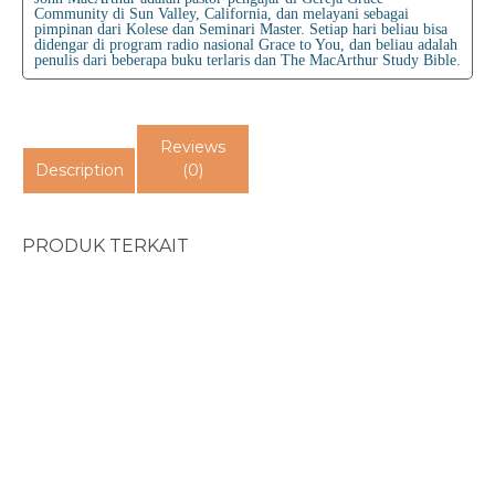
Community di Sun Valley, California, dan melayani sebagai
pimpinan dari Kolese dan Seminari Master. Setiap hari beliau bisa
didengar di program radio nasional Grace to You, dan beliau adalah
penulis dari beberapa buku terlaris dan The MacArthur Study Bible.
Reviews
Description
(0)
PRODUK TERKAIT
Choose The Life...
The Good And The Bea...
Rp
80.000
Rp
98.000