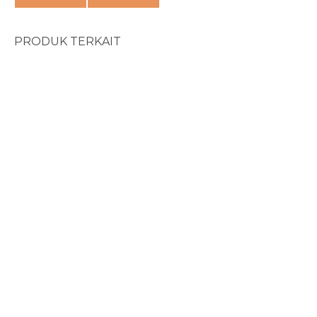
PRODUK TERKAIT
Something Needs To C...
Rp
75.000
The Imperfect Discip...
Rp
85.000
Emotionally Healthy ...