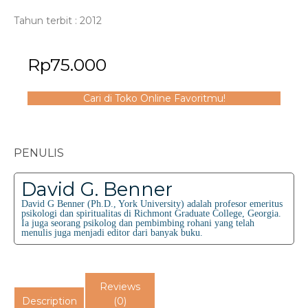
Tahun terbit : 2012
Rp
75.000
Cari di Toko Online Favoritmu!
PENULIS
David G. Benner
David G Benner (Ph.D., York University) adalah profesor emeritus
psikologi dan spiritualitas di Richmont Graduate College, Georgia.
Ia juga seorang psikolog dan pembimbing rohani yang telah
menulis juga menjadi editor dari banyak buku.
Reviews
Description
(0)