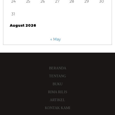
24
25
26
27
28
29
30
31
August 2026
« May
BERANDA
TENTANG
BUKU
RIMA RILIS
ARTIKEL
KONTAK KAMI