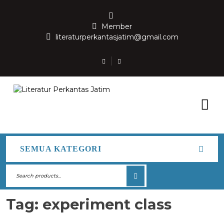
Member
literaturperkantasjatim@gmail.com
SEMUA KATEGORI
Tag:
experiment class
MAY 12, 2026