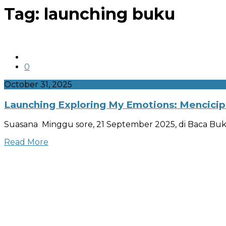
Tag:
launching buku
facebook.com
linkedin.com
twitter.com
0
October 31, 2025
Launching Exploring My Emotions: Mencic
Suasana Minggu sore, 21 September 2025, di Baca Buk
Read More