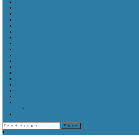
Pekerjaan dan Panggilan Hidup
Pelayanan Kaum Muda
Pemujuaan Berhala
Pemuridan
Penderitaan
Penebusan dan Pengampunan
Pengambilan Keputusan
Penginjilan
Penulis Lokal
Penyembahan Allah
Persahabatan
Pornografi
Psikologi
Relasi Keluarga
Seksualitas
Spiritualitas
Terbaru
Trending Books
Terbaru
Uncategorized
Search
Search
for: