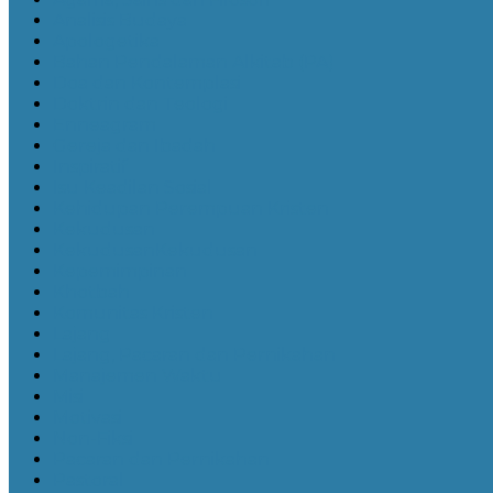
Analisis Budaya
Apologetika
Bahan Pendalaman Alkitab (PA)
Doa dan Kontemplasi
Doktrin dan Teologi
Enneagram
Gereja dan Ibadah
Inspiratif
Isu Keadilan Sosial
Kehidupan Perempuan Kristen
Kekudusan
KekudusanKekudusan
Kepemimpinan
Khotbah
Komunitas Kristen
Lajang
Lajang, Pacaran dan Pernikahan
Manajemen Waktu
Misi
Motivasi
Non-Fiksi
Pacaran dan Pernikahan
Pastoral