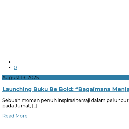
facebook.com
linkedin.com
twitter.com
0
August 13, 2025
Launching Buku Be Bold: “Bagaimana Menja
Sebuah momen penuh inspirasi tersaji dalam peluncur
pada Jumat,
[...]
Read More