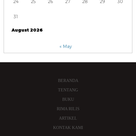
24
25
26
27
28
29
30
31
August 2026
« May
BERANDA
TENTANG
BUKU
RIMA RILIS
ARTIKEL
KONTAK KAMI