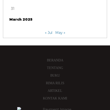
31
March 2025
« Jul
May »
BERANDA
TENTANG
BUKU
RIMA RILIS
ARTIKEL
KONTAK KAMI