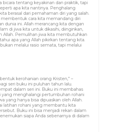
bicara tentang keyakinan dan praktik, tapi
perti apa kita nantinya. Penghalang
ita berasal dari pemahaman diri yang salah.
 membentuk cara kita memandang diri
an dunia ini. Allah merancang kita dengan
 di jiwa kita untuk dikasihi, diinginkan,
an Allah. Pemulihan jiwa kita membutuhkan
ahui apa yang Allah pikirkan tentang kita.
bukan melalui rasio semata, tapi melalui
entuk kerohanian orang Kristen,” –
gi seri buku ini puluhan tahun lalu.
mpat dalam seri ini. Buku ini membahas
i yang menghalangi pertumbuhan rohani
wa yang hanya bisa dipuaskan oleh Allah.
 latihan rohani yang membantu kita
sebut. Buku ini bisa menjadi rekan dalam
menemukan siapa Anda sebenarnya di dalam