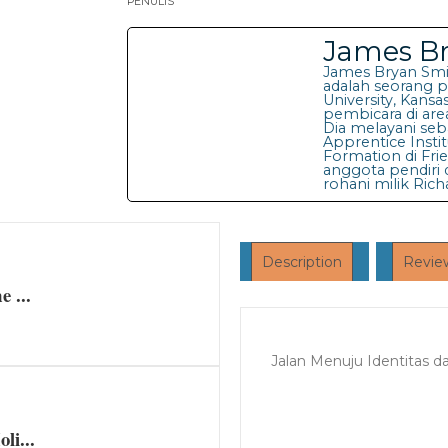
PENULIS
James B
James Bryan Smit
adalah seorang pr
University, Kansa
pembicara di area 
Dia melayani seba
Apprentice Institu
Formation di Frie
anggota pendiri
rohani milik Rich
Description
Review
 ...
Jalan Menuju Identitas d
li...