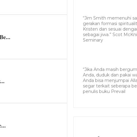
“Jim Smith memenuhi sala
gerakan formasi spiritual
Kristen dan sesuai dengan 
sebagai jiwa.” Scot McKni
Be...
Seminary
“Jika Anda masih bergum
Anda, duduk dan pakai w
..
Anda bisa menjumpai Alla
segar terkait seberapa be
penulis buku Prevail
...