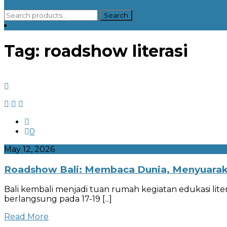
Search
Search
for:
Tag:
roadshow literasi
facebook.com
linkedin.com
twitter.com
0
May 12, 2026
Roadshow Bali: Membaca Dunia, Menyuarak
Bali kembali menjadi tuan rumah kegiatan edukasi lite
berlangsung pada 17-19
[...]
Read More