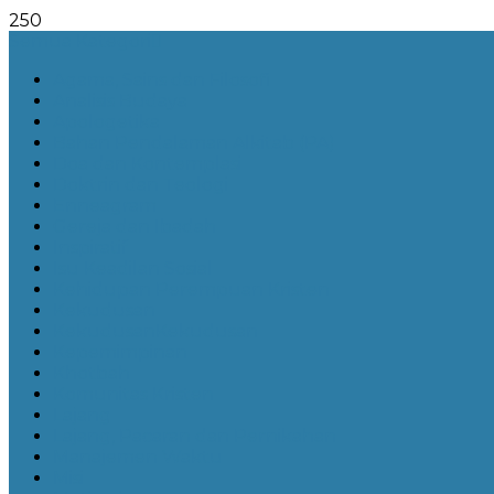
250
Semua Kategori
Agama, Sains dan Filosofi
Analisis Budaya
Apologetika
Bahan Pendalaman Alkitab (PA)
Doa dan Kontemplasi
Doktrin dan Teologi
Enneagram
Gereja dan Ibadah
Inspiratif
Isu Keadilan Sosial
Kehidupan Perempuan Kristen
Kekudusan
KekudusanKekudusan
Kepemimpinan
Khotbah
Komunitas Kristen
Lajang
Lajang, Pacaran dan Pernikahan
Manajemen Waktu
Misi