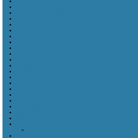
Motivasi
Non-Fiksi
Pacaran dan Pernikahan
Pastoral
Pekerjaan dan Panggilan Hidup
Pelayanan Kaum Muda
Pemujuaan Berhala
Pemuridan
Penderitaan
Penebusan dan Pengampunan
Pengambilan Keputusan
Penginjilan
Penulis Lokal
Penyembahan Allah
Persahabatan
Pornografi
Psikologi
Relasi Keluarga
Seksualitas
Spiritualitas
Terbaru
Trending Books
Terbaru
Uncategorized