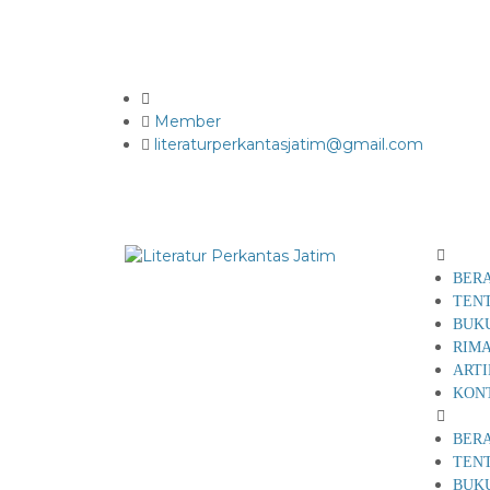
Member
literaturperkantasjatim@gmail.com
BER
TEN
BUK
RIMA
ART
KON
BER
TEN
BUK