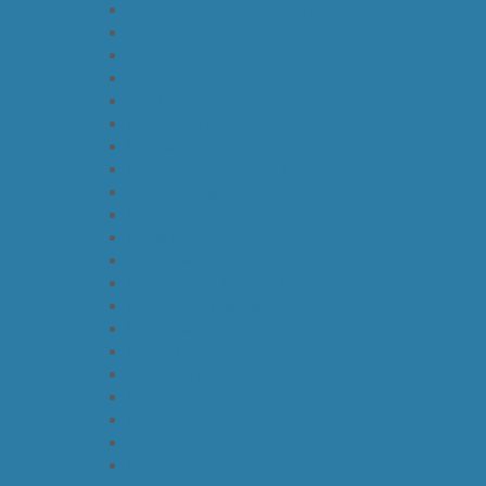
Lajang, Pacaran dan Pernikahan
Manajemen Waktu
Misi
Motivasi
Non-Fiksi
Pacaran dan Pernikahan
Pastoral
Pekerjaan dan Panggilan Hidup
Pelayanan Kaum Muda
Pemujuaan Berhala
Pemuridan
Penderitaan
Penebusan dan Pengampunan
Pengambilan Keputusan
Penginjilan
Penulis Lokal
Penyembahan Allah
Persahabatan
Pornografi
Psikologi
Relasi Keluarga