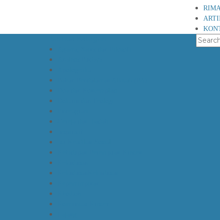
RIMA
ART
KON
Semua Kategori
Agama, Sains dan Filosofi
Analisis Budaya
Apologetika
Bahan Pendalaman Alkitab (PA)
Doa dan Kontemplasi
Doktrin dan Teologi
Enneagram
Gereja dan Ibadah
Inspiratif
Isu Keadilan Sosial
Kehidupan Perempuan Kristen
Kekudusan
KekudusanKekudusan
Kepemimpinan
Khotbah
Komunitas Kristen
Lajang