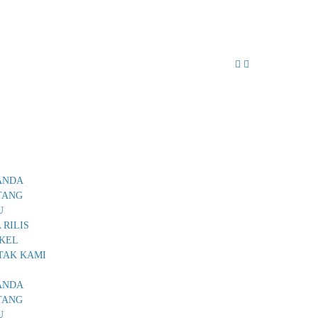
ANDA
TANG
U
 RILIS
IKEL
TAK KAMI
ANDA
TANG
U