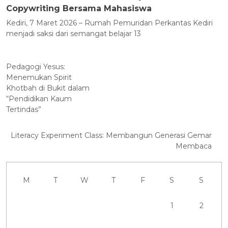
Copywriting Bersama Mahasiswa
Kediri, 7 Maret 2026 – Rumah Pemuridan Perkantas Kediri
menjadi saksi dari semangat belajar 13
Pedagogi Yesus:
Menemukan Spirit
Khotbah di Bukit dalam
“Pendidikan Kaum
Tertindas”
Literacy Experiment Class: Membangun Generasi Gemar
Membaca
M
T
W
T
F
S
S
1
2