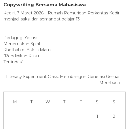
Copywriting Bersama Mahasiswa
Kediri, 7 Maret 2026 – Rumah Pemuridan Perkantas Kediri
menjadi saksi dari semangat belajar 13
Pedagogi Yesus:
Menemukan Spirit
Khotbah di Bukit dalam
“Pendidikan Kaum
Tertindas”
Literacy Experiment Class: Membangun Generasi Gemar
Membaca
M
T
W
T
F
S
S
1
2