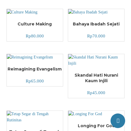
Culture Making
Bahaya Ibadah Sejati
Rp
80.000
Rp
70.000
Reimagining Evangelism
Skandal Hati Nurani
Kaum Injili
Rp
65.000
Rp
45.000
Longing For God