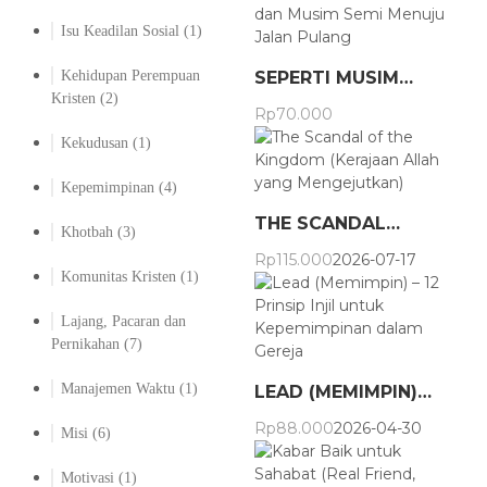
Isu Keadilan Sosial
(1)
Kehidupan Perempuan
SEPERTI MUSIM…
Kristen
(2)
Rp
70.000
Kekudusan
(1)
Kepemimpinan
(4)
THE SCANDAL…
Khotbah
(3)
Rp
115.000
2026-07-17
Komunitas Kristen
(1)
Lajang, Pacaran dan
Pernikahan
(7)
Manajemen Waktu
(1)
LEAD (MEMIMPIN)…
Rp
88.000
2026-04-30
Misi
(6)
Motivasi
(1)