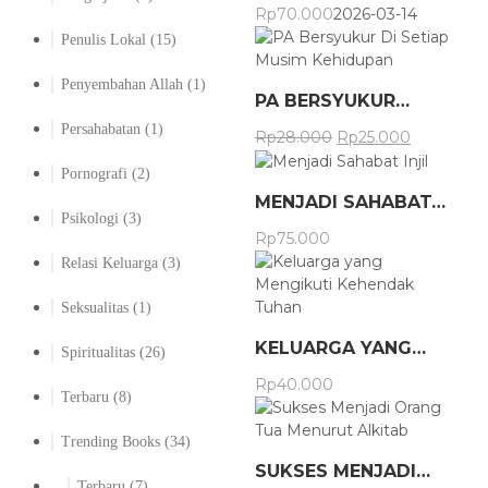
Rp
70.000
2026-03-14
Penulis Lokal
(15)
Penyembahan Allah
(1)
PA BERSYUKUR…
Persahabatan
(1)
Rp
28.000
Rp
25.000
Pornografi
(2)
MENJADI SAHABAT…
Psikologi
(3)
Rp
75.000
Relasi Keluarga
(3)
Seksualitas
(1)
KELUARGA YANG…
Spiritualitas
(26)
Rp
40.000
Terbaru
(8)
Trending Books
(34)
SUKSES MENJADI…
Terbaru
(7)