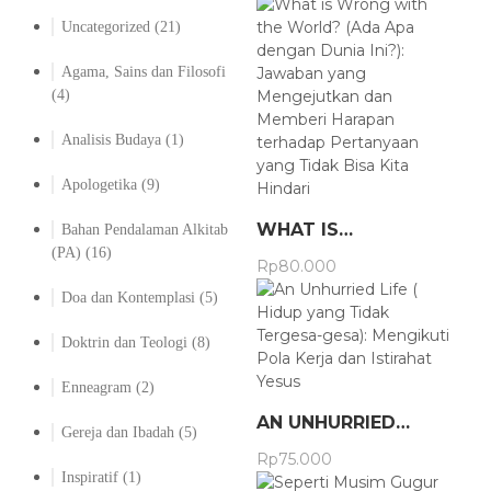
Uncategorized
(21)
Agama, Sains dan Filosofi
(4)
Analisis Budaya
(1)
Apologetika
(9)
WHAT IS…
Bahan Pendalaman Alkitab
(PA)
(16)
Rp
80.000
Doa dan Kontemplasi
(5)
Doktrin dan Teologi
(8)
Enneagram
(2)
AN UNHURRIED…
Gereja dan Ibadah
(5)
Rp
75.000
Inspiratif
(1)