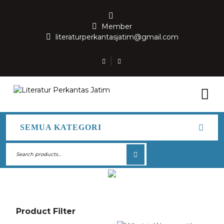
Member
literaturperkantasjatim@gmail.com
SEMUA KATEGORI
3 Columns
Product Filter