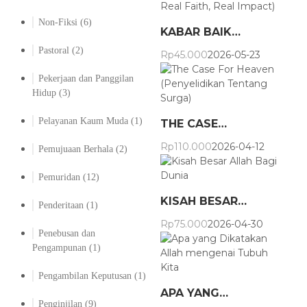
Non-Fiksi
(6)
KABAR BAIK…
Pastoral
(2)
Rp
45.000
2026-05-23
Pekerjaan dan Panggilan
Hidup
(3)
Pelayanan Kaum Muda
(1)
THE CASE…
Rp
110.000
2026-04-12
Pemujuaan Berhala
(2)
Pemuridan
(12)
KISAH BESAR…
Penderitaan
(1)
Rp
75.000
2026-04-30
Penebusan dan
Pengampunan
(1)
Pengambilan Keputusan
(1)
APA YANG…
Penginjilan
(9)